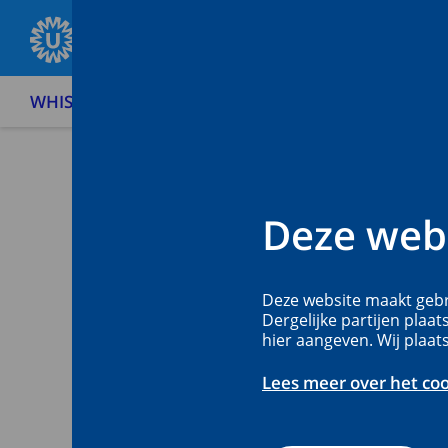
WHISTLER
Resultaten
Meer...
Result
Terug
Deze webs
Deze website maakt gebr
Dergelijke partijen plaat
hier aangeven. Wij plaat
Lees meer over het co
WHISTLER-ond