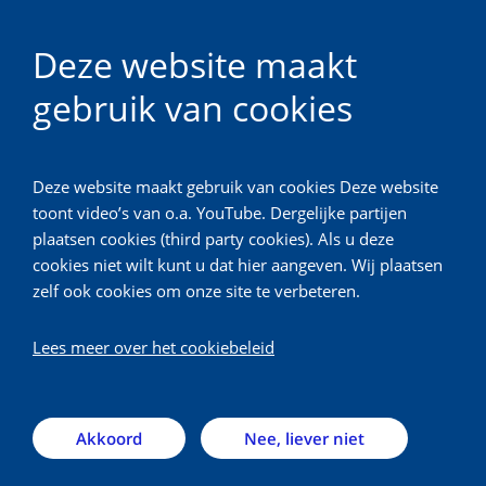
Deze website maakt
gebruik van cookies
WHISTLER
Deze website maakt gebruik van cookies Deze website
Terug
toont video’s van o.a. YouTube. Dergelijke partijen
plaatsen cookies (third party cookies). Als u deze
WHISTLER adolescenten:
cookies niet wilt kunt u dat hier aangeven. Wij plaatsen
zelf ook cookies om onze site te verbeteren.
12-16 jaar
Lees meer over het cookiebeleid
In 2002 is de eerste baby aangemeld voor het
WHISTLER project, in 2013 de laatste. Ondertussen
zijn de deelnemers van het WHISTLER onderzoek
Akkoord
Nee, liever niet
geen baby’s meer, maar zijn al veel van hen in hun